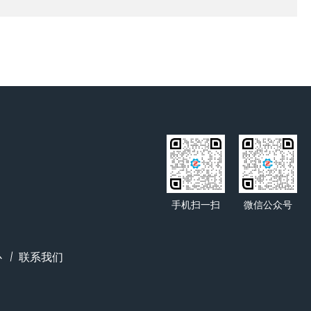
手机扫一扫
微信公众号
心
联系我们