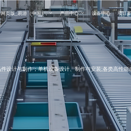
lose menu
游网页版_易游（中国）,
产品中心
设备中心
项目
enu (易游网页版_易游（中国）,)
u (产品中心)
t us
件设计与制作；单机设备设计、制作与安装;各类高性能
专利证书
新能源部品及部件
企业文化
u (新闻中心)
u (联系我们)