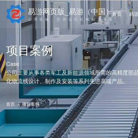
南京众博机械制造有限公司
C
易游网页版_易游（中国）,
首页
易
首页
众博机械，您身边的机械制造专家!
Open subm
易游网页版_易游（中国）,
4
Open submen
产品中心
3
项目案例
易游网页版_易游（中国）, - Abou
产品中心 - Products
新闻中心 - News
联系我们 - Contact us
设备中心
Case
项目案例
公司主要从事各类军工及新能源领域所需的高精度部品
企业简介
高精度零件加工
公司动态
联系信息
荣誉资质
自动化设备
行业资讯
在线留言
Open submen
化物流线设计、制作及安装等系列先进高端产品。
新闻中心
2
Open submen
联系我们
2
首页
/
项目案例