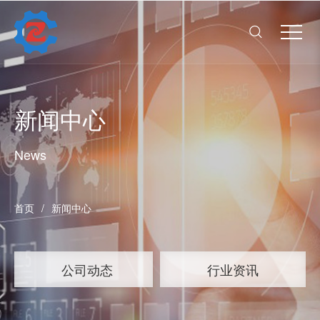
南京众博机械制造有限公司
Close menu
首页
Open submenu (易游网页
易游网页版_易游（中国）,
4
Open submenu (产品中心)
产品中心
3
新闻中心
设备中心
News
项目案例
Open submenu (新闻中心)
新闻中心
2
Open submenu (联系我们)
首页
/
新闻中心
联系我们
2
公司动态
行业资讯