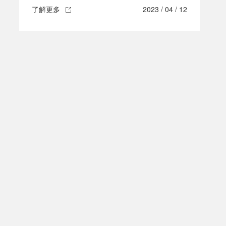
了解更多
2023 / 04 / 12