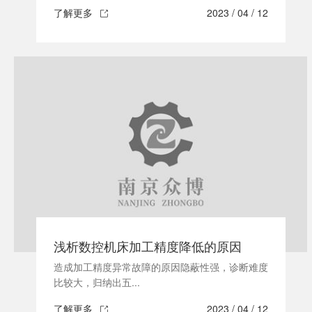
了解更多
2023 / 04 / 12
浅析数控机床加工精度降低的原因
造成加工精度异常故障的原因隐蔽性强，诊断难度
比较大，归纳出五...
了解更多
2023 / 04 / 12