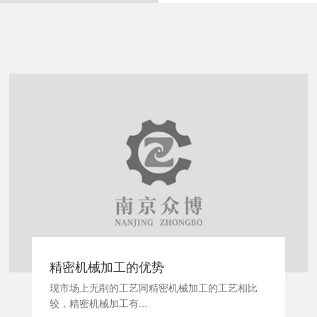
精密机械加工的优势
现市场上无削的工艺同精密机械加工的工艺相比
较，精密机械加工有...