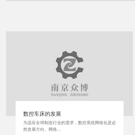
数控车床的发展
为适应全球制造行业的需求，数控系统网络化是必
然发展方向。网络...