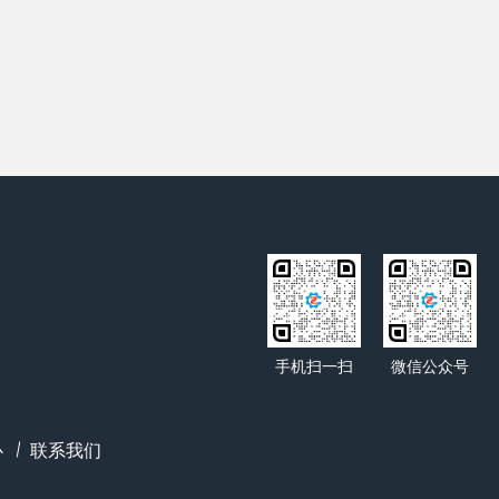
手机扫一扫
微信公众号
心
联系我们