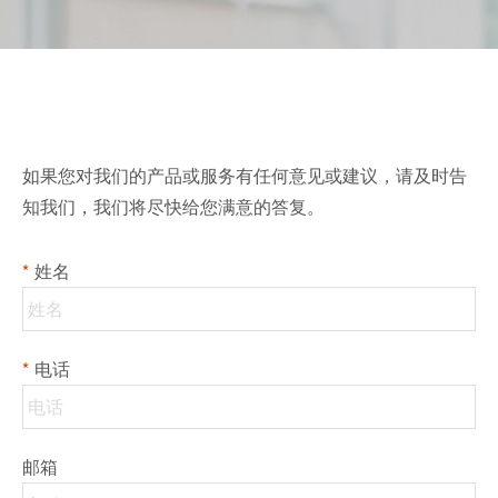
如果您对我们的产品或服务有任何意见或建议，请及时告
知我们，我们将尽快给您满意的答复。
*
姓名
*
电话
邮箱